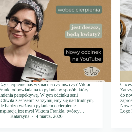
Czy cierpienie nas wzmacnia czy niszczy? Viktor
Chces
Frankl odpowiada na to pytanie w sposób, który
Zatrz
zmienia perspektywę. W tym odcinku serii
do now
„Chwila z sensem” zatrzymujemy się nad trudnym,
zapros
ale bardzo ważnym pytaniem o cierpienie.
Nowe 
Inspiracją jest myśl Viktora Frankla, twórcy…
Logo 
Katarzyna
4 marca, 2026