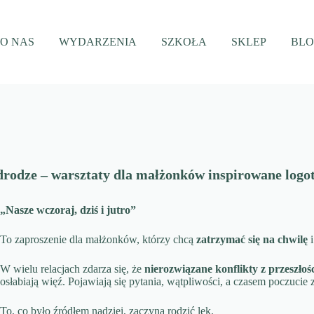
O NAS
WYDARZENIA
SZKOŁA
SKLEP
BL
j drodze – warsztaty dla małżonków inspirowane logo
„Nasze wczoraj, dziś i jutro”
To zaproszenie dla małżonków, którzy chcą
zatrzymać się na chwilę
i
W wielu relacjach zdarza się, że
nierozwiązane konflikty z przeszłoś
osłabiają więź. Pojawiają się pytania, wątpliwości, a czasem poczucie
To, co było źródłem nadziei, zaczyna rodzić lęk.