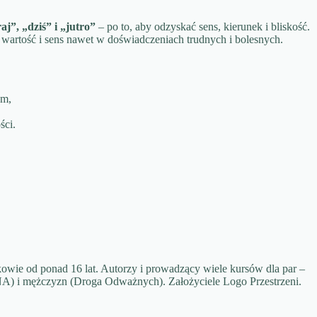
j”, „dziś” i „jutro”
– po to, aby odzyskać sens, kierunek i bliskość.
wartość i sens nawet w doświadczeniach trudnych i bolesnych.
em,
ści.
wie od ponad 16 lat. Autorzy i prowadzący wiele kursów dla par –
A) i mężczyzn (Droga Odważnych). Założyciele Logo Przestrzeni.