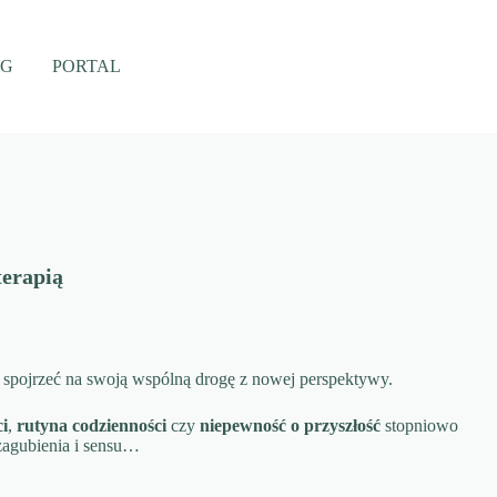
OG
PORTAL
terapią
 spojrzeć na swoją wspólną drogę z nowej perspektywy.
ci
,
rutyna codzienności
czy
niepewność o przyszłość
stopniowo
 zagubienia i sensu…