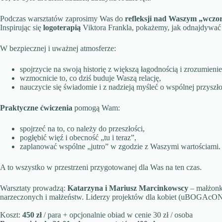
Podczas warsztatów zaprosimy Was do
refleksji nad Waszym „wczora
Inspirując się
logoterapią
Viktora Frankla, pokażemy, jak odnajdywać 
W bezpiecznej i uważnej atmosferze:
spojrzycie na swoją historię z większą łagodnością i zrozumieni
wzmocnicie to, co dziś buduje Waszą relację,
nauczycie się świadomie i z nadzieją myśleć o wspólnej przyszło
Praktyczne ćwiczenia
pomogą Wam:
spojrzeć na to, co należy do przeszłości,
pogłębić więź i obecność „tu i teraz”,
zaplanować wspólne „jutro” w zgodzie z Waszymi wartościami.
A to wszystko w przestrzeni przygotowanej dla Was na ten czas.
Warsztaty prowadzą:
Katarzyna i Mariusz Marcinkowscy
– małżonko
narzeczonych i małżeństw. Liderzy projektów dla kobiet (uBOGAcON
Koszt:
450 zł
/ para + opcjonalnie obiad w cenie 30 zł / osoba