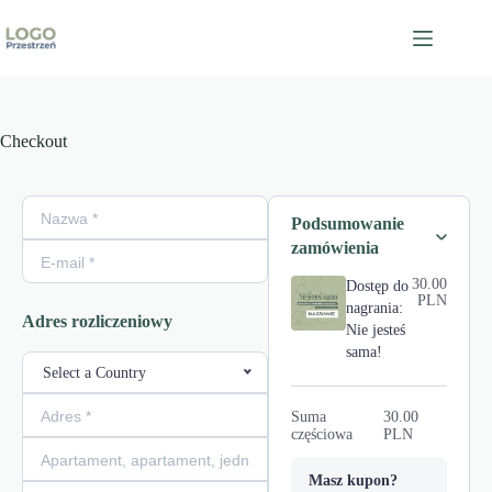
Przejdź
do
treści
Checkout
Podsumowanie zamówienia
Podsumowanie
zamówienia
30.00
Dostęp do
PLN
nagrania:
Adres rozliczeniowy
Nie jesteś
sama!
Select a Country
Suma
30.00
częściowa
PLN
Masz kupon?